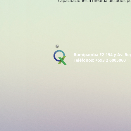
capacitaciones a medida dictados p
Rumipamba E2-194 y Av. Repúb
Teléfonos: +593 2 6005060